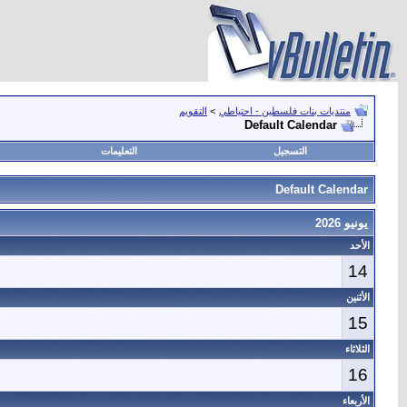
منتديات بنات فلسطين - احتياطي
>
التقويم
Default Calendar
التسجيل
التعليمات
Default Calendar
يونيو 2026
الأحد
14
الأثنين
15
الثلاثاء
16
الأربعاء