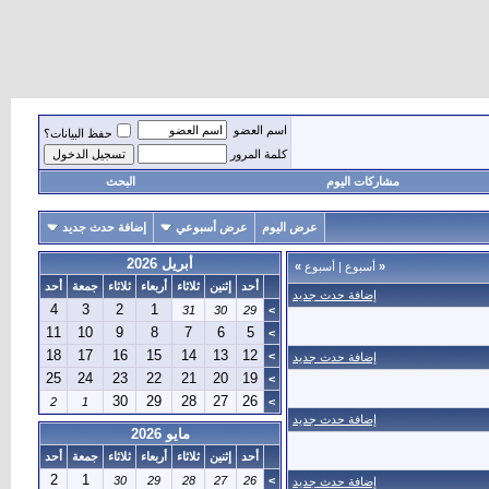
اسم العضو
حفظ البيانات؟
كلمة المرور
مشاركات اليوم
البحث
عرض اليوم
عرض أسبوعي
إضافة حدث جديد
أبريل 2026
«
أسبوع
|
أسبوع
»
أحد
إثنين
ثلاثاء
أربعاء
ثلاثاء
جمعة
أحد
إضافة حدث جديد
4
3
2
1
31
30
29
>
11
10
9
8
7
6
5
>
18
17
16
15
14
13
12
>
إضافة حدث جديد
25
24
23
22
21
20
19
>
30
29
28
27
26
2
1
>
إضافة حدث جديد
مايو 2026
أحد
إثنين
ثلاثاء
أربعاء
ثلاثاء
جمعة
أحد
2
1
30
29
28
27
26
>
إضافة حدث جديد