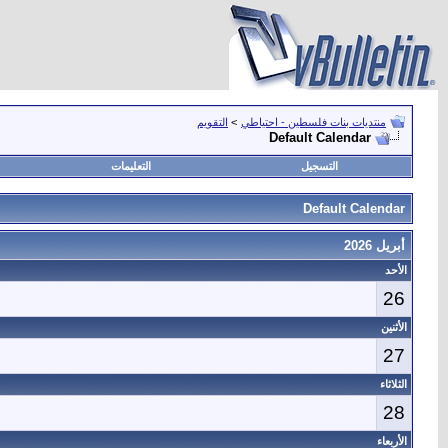
منتديات بنات فلسطين - احتياطي
>
التقويم
Default Calendar
التسجيل
التعليمات
Default Calendar
أبريل 2026
الأحد
26
الأثنين
27
الثلاثاء
28
الأربعاء