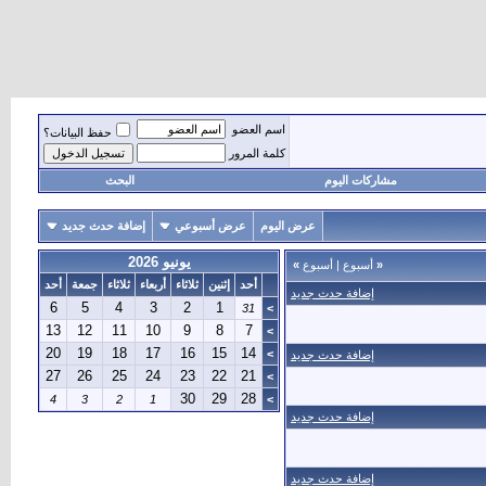
اسم العضو
حفظ البيانات؟
كلمة المرور
مشاركات اليوم
البحث
عرض اليوم
عرض أسبوعي
إضافة حدث جديد
يونيو 2026
«
أسبوع
|
أسبوع
»
أحد
إثنين
ثلاثاء
أربعاء
ثلاثاء
جمعة
أحد
إضافة حدث جديد
6
5
4
3
2
1
31
>
13
12
11
10
9
8
7
>
20
19
18
17
16
15
14
>
إضافة حدث جديد
27
26
25
24
23
22
21
>
30
29
28
4
3
2
1
>
إضافة حدث جديد
إضافة حدث جديد