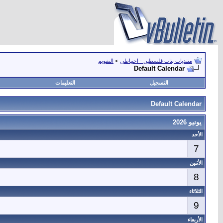
منتديات بنات فلسطين - احتياطي
>
التقويم
Default Calendar
التسجيل
التعليمات
Default Calendar
يونيو 2026
الأحد
7
الأثنين
8
الثلاثاء
9
الأربعاء